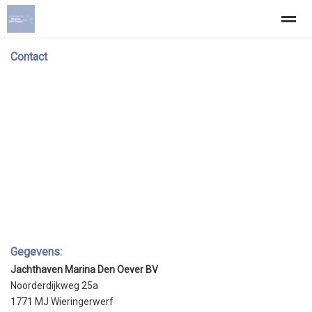
Contact
De jachthaven
Contact
De omgeving
Tarieven
Home
Zoeken
Nieuws
Pagina's
Loc
Gegevens:
Jachthaven Marina Den Oever BV
Noorderdijkweg 25a
1771 MJ Wieringerwerf